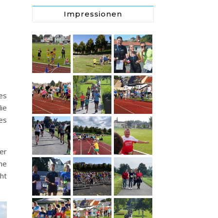
Impressionen
es
ie
es
er
he
cht