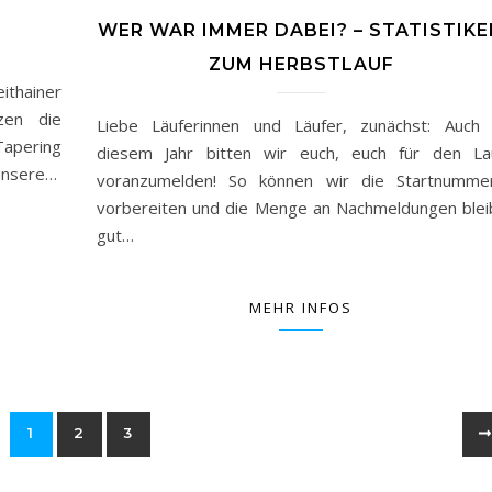
WER WAR IMMER DABEI? – STATISTIK
ZUM HERBSTLAUF
ithainer
tzen die
Liebe Läuferinnen und Läufer, zunächst: Auch 
Tapering
diesem Jahr bitten wir euch, euch für den La
 unsere…
voranzumelden! So können wir die Startnumme
vorbereiten und die Menge an Nachmeldungen blei
gut…
MEHR INFOS
1
2
3