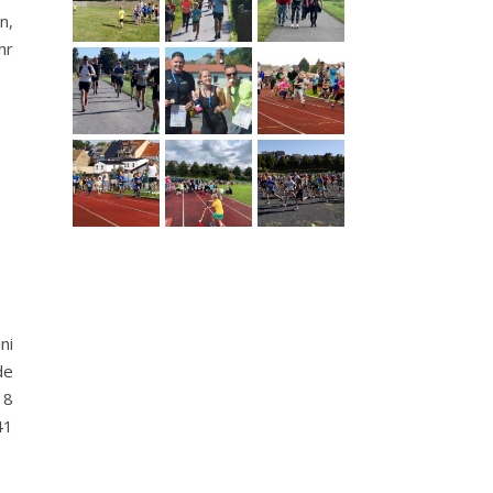
n,
hr
ni
de
18
41