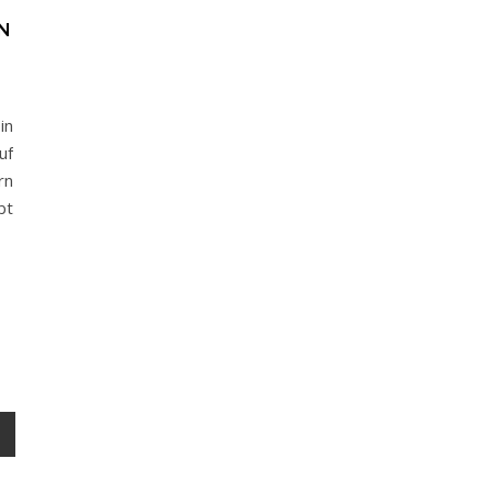
EN
in
uf
rn
bt