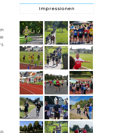
Impressionen
en
ie
rs
so